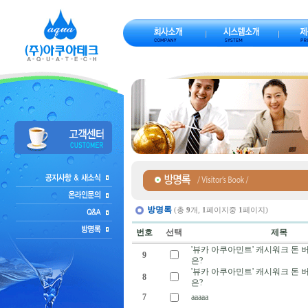
방명록
(총
9
개,
1
페이지중
1
페이지)
번호
선택
제목
'뷰카 아쿠아민트' 캐시워크 돈 버
9
은?
'뷰카 아쿠아민트' 캐시워크 돈 버
8
은?
7
aaaaa