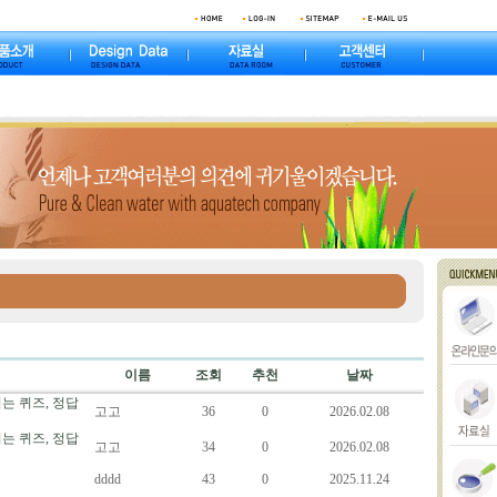
이름
조회
추천
날짜
는 퀴즈, 정답
고고
36
0
2026.02.08
는 퀴즈, 정답
고고
34
0
2026.02.08
dddd
43
0
2025.11.24